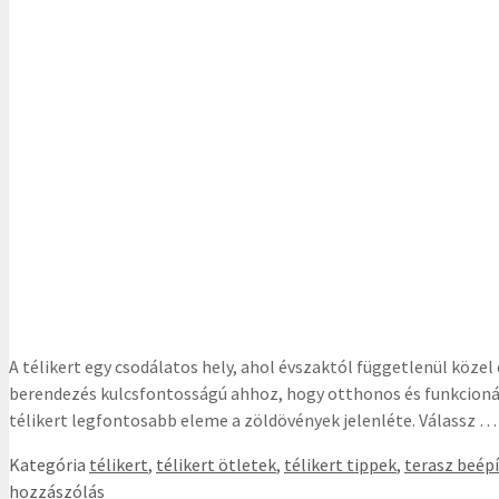
A télikert egy csodálatos hely, ahol évszaktól függetlenül köze
berendezés kulcsfontosságú ahhoz, hogy otthonos és funkcionáli
télikert legfontosabb eleme a zöldövények jelenléte. Válassz 
Kategória
télikert
,
télikert ötletek
,
télikert tippek
,
terasz beép
hozzászólás