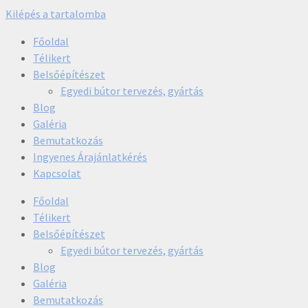
Kilépés a tartalomba
Főoldal
Télikert
Belsőépítészet
Egyedi bútor tervezés, gyártás
Blog
Galéria
Bemutatkozás
Ingyenes Árajánlatkérés
Kapcsolat
Főoldal
Télikert
Belsőépítészet
Egyedi bútor tervezés, gyártás
Blog
Galéria
Bemutatkozás