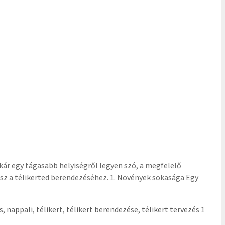
akár egy tágasabb helyiségről legyen szó, a megfelelő
lsz a télikerted berendezéséhez. 1. Növények sokasága Egy
s
,
nappali
,
télikert
,
télikert berendezése
,
télikert tervezés
1