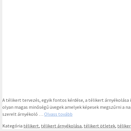
A télikert tervezés, egyik fontos kérdése, a télikert árnyékolás
olyan magas minőségű üvegek amelyek képesek megszűrni a nap ká
szerelt árnyékoló …
Olvass tovább
Kategória
télikert
,
télikert árnyékolása
,
télikert ötletek
,
télike