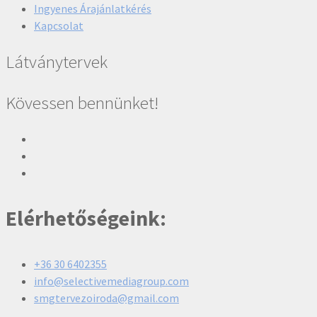
Ingyenes Árajánlatkérés
Kapcsolat
Látványtervek
Kövessen bennünket!
Elérhetőségeink:
+36 30 6402355
info@selectivemediagroup.com
smgtervezoiroda@gmail.com​